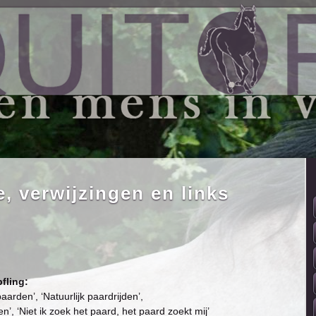
e, verwijzingen en links
fling:
rden’, ‘Natuurlijk paardrijden’,
’, ‘Niet ik zoek het paard, het paard zoekt mij’