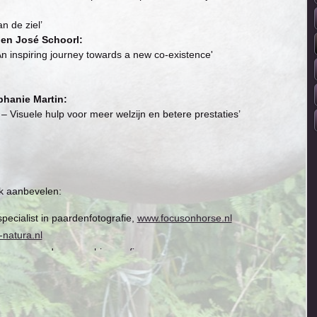
n de ziel’
 en José Schoorl:
An inspiring journey towards a new co-existence'
phanie Martin:
 Visuele hulp voor meer welzijn en betere prestaties’
k aanbevelen:
specialist in paardenfotografie,
www.focusonhorse.nl
-natura.nl
e voor paarden,
www.hipposofia.com
nsitivehorse.com
ao training voor gezondheid en bewustzijn,
http://studiomeng.nl/