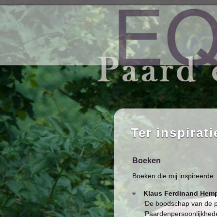
Ter inspirati
Boeken
Boeken die mij inspireerde:
Klaus Ferdinand Hemp
‘De boodschap van de paa
‘Paardenpersoonlijkheden