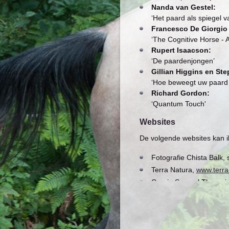
Nanda van Gestel:
‘Het paard als spiegel va
Francesco De Giorgio
‘The Cognitive Horse - 
Rupert Isaacson:
‘De paardenjongen’
Gillian Higgins en Ste
‘Hoe beweegt uw paard –
Richard Gordon:
‘Quantum Touch'
Websites
De volgende websites kan i
Fotografie Chista Balk, 
Terra Natura,
www.terra
Cranio Sacraal Therapi
Noora Ehnqvist,
www.se
Matthijs van Katwijk, T