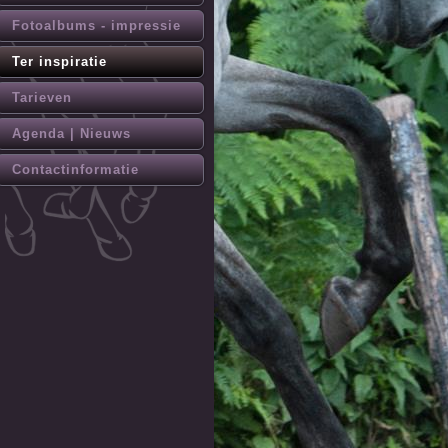
Fotoalbums - impressie
Ter inspiratie
Tarieven
Agenda | Nieuws
Contactinformatie