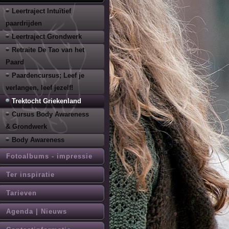
Leertraject Intuïtief
paardrijden
Leertraject Grondwerk
Retraite De Tao van het
Paard
Paardencursus; Leef je
verlangen, leef jezelf!
Trektocht Griekenland
Cursus Body Awareness
& Grondwerk
Body Awareness
Fotoalbums - impressie
Ter inspiratie
Tarieven
Agenda | Nieuws