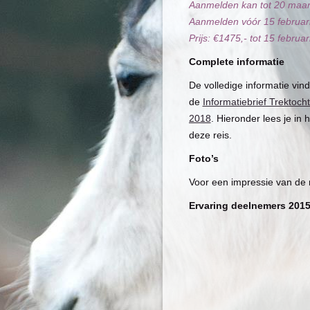
Aanmelden kan tot 20 maar
Aanmelden vóór 15 februari 
Prijs: €1475,- tot 15 februa
Complete informatie
De volledige informatie vind
de
Informatiebrief Trektoch
2018
. Hieronder lees je in 
deze reis.
Foto’s
Voor een impressie van de r
Ervaring deelnemers 2015
In
deze pdf
lees je de erva
Het speciale van deze tre
Mijn droom is uitgekomen. I
die voor mij klopt voor paa