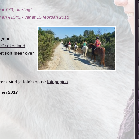
t
= €70,- korting!
ri en €1545,- vanaf 15 februari 2018
 je in
t Griekenland
het kort meer over
eis vind je foto's op de
fotopagina
.
 en 2017
ringen van de deelnemers van de trektocht in 2015 en 2017.
ktocht
n mijn jarenlange zoektocht naar een buitenlandse trektocht
rd en mens, bied ik deze nu zelf aan.