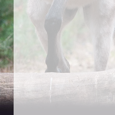
om met en van ze te leren door ze te observeren, simpel
werken vanaf de grond of op hun rug. De werkwijze van T
alleen maar mooier, sterker en kloppender gemaakt. Voor
Natura een basis van waaruit alles begint en van waaruit
deze werkwijze met paarden (en ook mensen) doet is echt
toe geleid dat ik al meerdere malen het ultieme gevoel v
versmelting, alsof je danst met het paard, heb mogen be
momenteel mijn grote inspirator. Haar wijsheid over paa
leven heeft mijn werk met paarden enorm op een hoger 
Dankzij Noora heb ik geleerd op zielsniveau te commun
Door de werkwijze en kernitems van mijn inspirators te 
(mensen en paarden) mijn vreugdegevoelens te kunnen 
Lees meer over..
Mijn achtergrond en opleiding