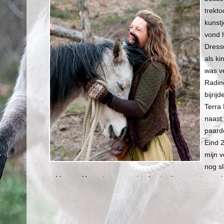
trekto
kunstj
vond h
Dressu
als ki
was v
Radin
bijrij
Terra
naast 
paard
Eind 
mijn v
nog s
pad kwam. Haar zien opgroeien leert mij over wat puur i
Terra Natura en Noora Ehnqvist
Paarden zijn mijn passie, als ik bij hen ben voel ik mij g